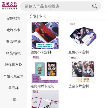
定制小卡
定制吧唧
定制小卡
贴纸/光栅
圆角小卡定制
直角小卡定制
纸品/色纸
环保帆布袋
个性化笔记本
逆向镭射卡定制
烫金卡片定制
马克杯
T恤