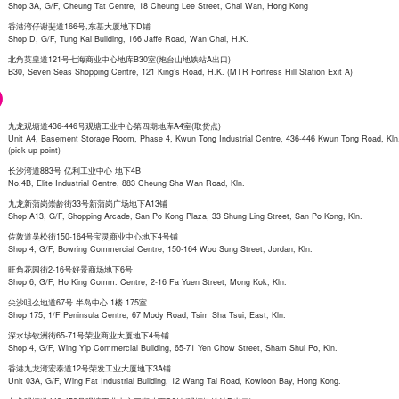
Shop 3A, G/F, Cheung Tat Centre, 18 Cheung Lee Street, Chai Wan, Hong Kong
香港湾仔谢斐道166号,东基大厦地下D铺
Shop D, G/F, Tung Kai Building, 166 Jaffe Road, Wan Chai, H.K.
北角英皇道121号七海商业中心地库B30室(炮台山地铁站A出口)
B30, Seven Seas Shopping Centre, 121 King’s Road, H.K. (MTR Fortress Hill Station Exit A)
九龙观塘道436-446号观塘工业中心第四期地库A4室(取货点)
Unit A4, Basement Storage Room, Phase 4, Kwun Tong Industrial Centre, 436-446 Kwun Tong Road, Kln
(pick-up point)
长沙湾道883号 亿利工业中心 地下4B
No.4B, Elite Industrial Centre, 883 Cheung Sha Wan Road, Kln.
九龙新蒲岗崇龄街33号新蒲岗广场地下A13铺
Shop A13, G/F, Shopping Arcade, San Po Kong Plaza, 33 Shung Ling Street, San Po Kong, Kln.
佐敦道吴松街150-164号宝灵商业中心地下4号铺
Shop 4, G/F, Bowring Commercial Centre, 150-164 Woo Sung Street, Jordan, Kln.
旺角花园街2-16号好景商场地下6号
Shop 6, G/F, Ho King Comm. Centre, 2-16 Fa Yuen Street, Mong Kok, Kln.
尖沙咀么地道67号 半岛中心 1楼 175室
Shop 175, 1/F Peninsula Centre, 67 Mody Road, Tsim Sha Tsui, East, Kln.
深水埗钦洲街65-71号荣业商业大厦地下4号铺
Shop 4, G/F, Wing Yip Commercial Building, 65-71 Yen Chow Street, Sham Shui Po, Kln.
香港九龙湾宏泰道12号荣发工业大厦地下3A铺
Unit 03A, G/F, Wing Fat Industrial Building, 12 Wang Tai Road, Kowloon Bay, Hong Kong.