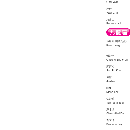
Chai Wan
湾仔
Wan Chai
炮台山
Fortress Hill
观塘环球(取货点)
Kwun Tong
长沙湾
Cheung Sha Wan
新蒲岗
San Po Kong
佐敦
Jordan
旺角
Mong Kok
尖沙咀
Tsim Sha Tsui
深水埗
Sham Shui Po
九龙湾
Kowloon Bay