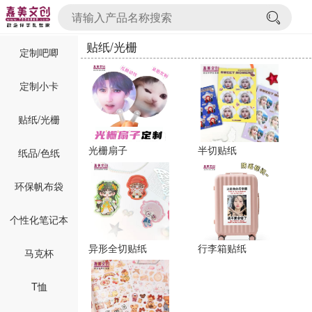
贴纸/光栅
定制吧唧
定制小卡
贴纸/光栅
光栅扇子
半切贴纸
纸品/色纸
环保帆布袋
个性化笔记本
异形全切贴纸
行李箱贴纸
马克杯
T恤