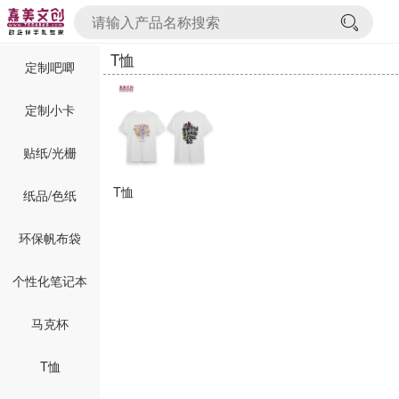
T恤
定制吧唧
定制小卡
贴纸/光栅
T恤
纸品/色纸
环保帆布袋
个性化笔记本
马克杯
T恤